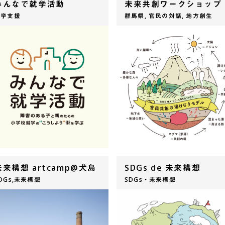
みんなで就学活動
未来共創ワークショップ
就学支援
群馬県, 官民の対話, 地方創生
未来構想 artcamp@犬島
SDGs de 未来構想
DGs,未来構想
SDGs・未来構想