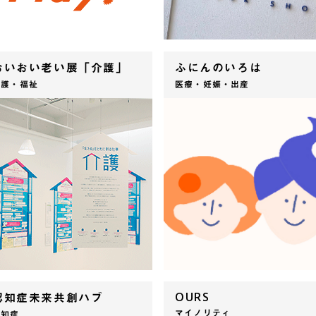
おいおい老い展「介護」
ふにんのいろは
介護・福祉
医療・妊娠・出産
OURS
認知症未来共創ハブ
マイノリティ
認知症