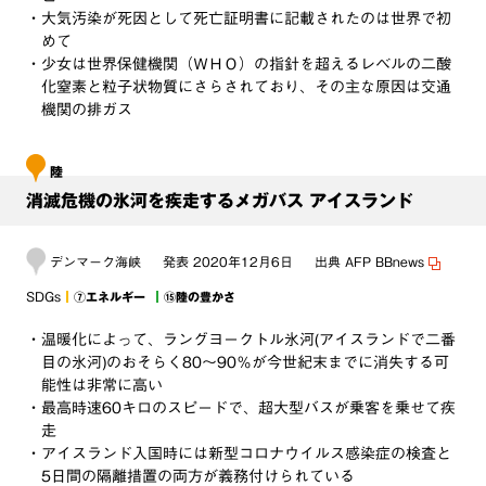
・大気汚染が死因として死亡証明書に記載されたのは世界で初
めて
・少女は世界保健機関（ＷＨＯ）の指針を超えるレベルの二酸
化窒素と粒子状物質にさらされており、その主な原因は交通
機関の排ガス
陸
消滅危機の氷河を疾走するメガバス アイスランド
デンマーク海峡
発表
2020年12月6日
出典
AFP BBnews
SDGs
⑦エネルギー
⑮陸の豊かさ
・温暖化によって、ラングヨークトル氷河(アイスランドで二番
目の氷河)のおそらく80～90％が今世紀末までに消失する可
能性は非常に高い
・最高時速60キロのスピードで、超大型バスが乗客を乗せて疾
走
・アイスランド入国時には新型コロナウイルス感染症の検査と
5日間の隔離措置の両方が義務付けられている