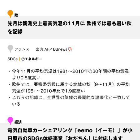
陸
先月は観測史上最高気温の11月に 欧州では最も暑い秋
を記録
フランス
出典
AFP BBnews
SDGs
⑦エネルギー
・今年11月の平均気温は1981～2010年の30年間の平均気温
より0.8度高い
・欧州では、亜寒帯気候に属する地域の秋（9～11月）の平均
気温が1981～2010年比で1.9度高い
・これらの記録は、全世界の気候の長期的な温暖化と一致して
いる
経済
電気自動車カーシェアリング「eemo（イーモ）」が小
田原市のSDGs体感事業「おだちん」に対応します