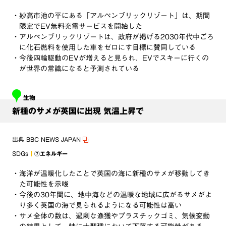
・妙高市池の平にある「アルペンブリックリゾート」は、期間
限定でEV無料充電サービスを開始した
・アルペンブリックリゾートは、政府が掲げる2030年代中ごろ
に化石燃料を使用した車をゼロにす目標に賛同している
・今後四輪駆動のEVが増えると見られ、EVでスキーに行くの
が世界の常識になると予測されている
生物
新種のサメが英国に出現 気温上昇で
出典
BBC NEWS JAPAN
SDGs
⑦エネルギー
・海洋が温暖化したことで英国の海に新種のサメが移動してき
た可能性を示唆
・今後の30年間に、地中海などの温暖な地域に広がるサメがよ
り多く英国の海で見られるようになる可能性は高い
・サメ全体の数は、過剰な漁獲やプラスチックゴミ、気候変動