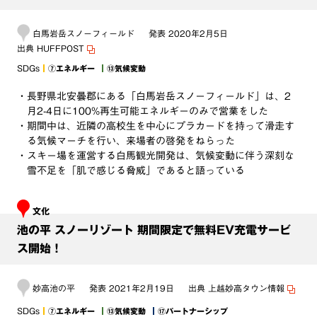
白馬岩岳スノーフィールド
発表
2020年2月5日
出典
HUFFPOST
SDGs
⑦エネルギー
⑬気候変動
・長野県北安曇郡にある「白馬岩岳スノーフィールド」は、2
月2-4日に100%再生可能エネルギーのみで営業をした
・期間中は、近隣の高校生を中心にプラカードを持って滑走す
る気候マーチを行い、来場者の啓発をねらった
・スキー場を運営する白馬観光開発は、気候変動に伴う深刻な
雪不足を「肌で感じる脅威」であると語っている
文化
池の平 スノーリゾート 期間限定で無料EV充電サービ
ス開始！
妙高池の平
発表
2021年2月19日
出典
上越妙高タウン情報
SDGs
⑦エネルギー
⑬気候変動
⑰パートナーシップ