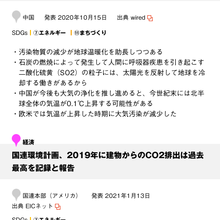
中国
発表
2020年10月15日
出典
wired
SDGs
⑦エネルギー
⑪まちづくり
・汚染物質の減少が地球温暖化を助長しつつある
・石炭の燃焼によって発生して人間に呼吸器疾患を引き起こす
二酸化硫黄（SO2）の粒子には、太陽光を反射して地球を冷
却する働きがあるから
・中国が今後も大気の浄化を推し進めると、今世紀末には北半
球全体の気温が0.1℃上昇する可能性がある
・欧米では気温が上昇した時期に大気汚染が減少した
経済
国連環境計画、2019年に建物からのCO2排出は過去
最高を記録と報告
国連本部（アメリカ）
発表
2021年1月13日
出典
EICネット
SDGs
⑦エネルギー