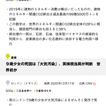
・2019年に建物のエネルギー消費は横ばいだったものの、建物
のエネルギー関連CO2排出は過去最高の99億5000万トンを
記録
・この数字は、世界のエネルギー関連CO2排出全体の28％に相
当し、建設部門の排出も加えると38％
・排出増の一因は、石炭、石油、従来型バイオマスの直接的な
利用から、炭素排出の多い化石燃料に依存する電力利用へ移
行
身体
９歳少女の死因は「大気汚染」、英検視当局が判断 世
界初か
ロンドン（イギリス）
発表
2020年12月17日
出典
CNN
SDGs
⑦エネルギー
⑪まちづくり
・英ロンドンで9歳の少女が大気汚染によるぜんそく発作で死
亡