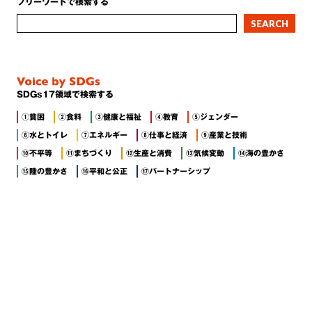
フリーワードで検索する
SDGs17領域で検索する
①貧困
②食料
③健康と福祉
④教育
⑤ジェンダー
⑥水とトイレ
⑦エネルギー
⑧仕事と経済
⑨産業と技術
⑩不平等
⑪まちづくり
⑫生産と消費
⑬気候変動
⑭海の豊かさ
⑮陸の豊かさ
⑯平和と公正
⑰パートナーシップ