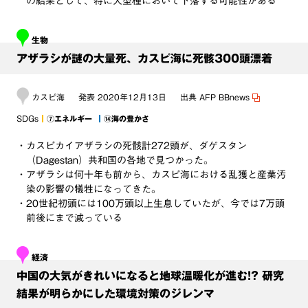
の結果として、特に大型種において下落する可能性がある
生物
アザラシが謎の大量死、カスピ海に死骸300頭漂着
カスピ海
発表
2020年12月13日
出典
AFP BBnews
SDGs
⑦エネルギー
⑭海の豊かさ
・カスピカイアザラシの死骸計272頭が、ダゲスタン
（Dagestan）共和国の各地で見つかった。
・アザラシは何十年も前から、カスピ海における乱獲と産業汚
染の影響の犠牲になってきた。
・20世紀初頭には100万頭以上生息していたが、今では7万頭
前後にまで減っている
経済
中国の大気がきれいになると地球温暖化が進む!? 研究
結果が明らかにした環境対策のジレンマ