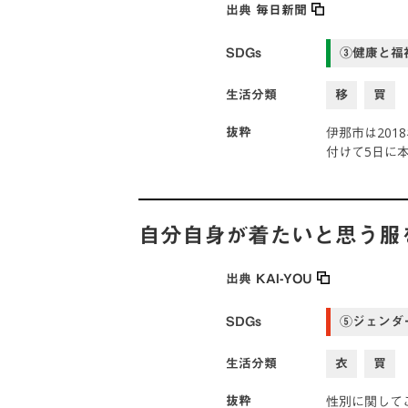
出典
毎日新聞
SDGs
③健康と福
生活分類
移
買
伊那市は20
抜粋
付けて5日に
自分自身が着たいと思う服
出典
KAI-YOU
SDGs
⑤ジェンダ
生活分類
衣
買
性別に関して
抜粋