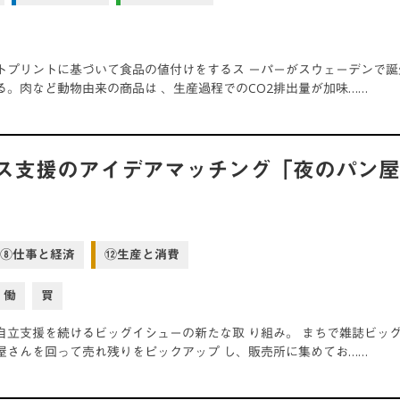
トプリントに基づいて食品の値付けをするス ーパーがスウェーデンで誕
る。肉など動物由来の商品は 、生産過程でのCO2排出量が加味……
ス支援のアイデアマッチング「夜のパン
⑧仕事と経済
⑫生産と消費
働
買
自立支援を続けるビッグイシューの新たな取 り組み。 まちで雑誌ビッ
屋さんを回って売れ残りをピックアップ し、販売所に集めてお……