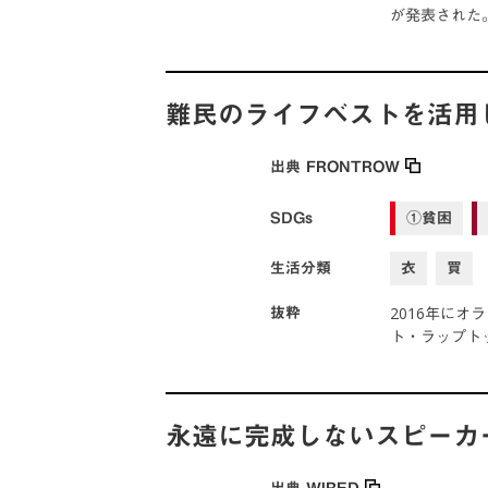
が発表された
難民のライフベストを活用した
出典
FRONTROW
SDGs
①貧困
生活分類
衣
買
2016年にオ
抜粋
ト・ラップト
永遠に完成しないスピーカ
出典
WIRED