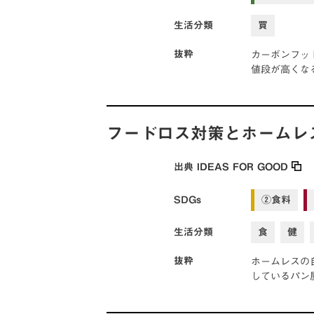
生活分類
買
カーボンフッ
抜粋
値段が高くな
フードロス対策とホームレ
出典
IDEAS FOR GOOD
SDGs
②食料
生活分類
食
健
ホームレスの
抜粋
しているパン