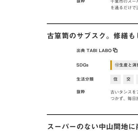
千葉市のスー
抜粋
を通るだけで
古箪笥のサブスク。修繕も
出典
TABI LABO
SDGs
⑫生産と消
生活分類
住
交
古いタンスを
抜粋
つかず、毎日
スーパーのない中山間地に