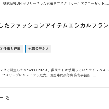
。 株式会社UNIがリリースした女装サブスク「ガールズクローゼット…
ファッションアイテムエシカルブランド「Ma
⑧仕事と経済
⑭海の豊かさ
ランダで誕生したMakers Uniteは、難民たちが使用していたライフ
ップスリーブにリメイクし販売。国連難民高等弁務官事務所……
ー