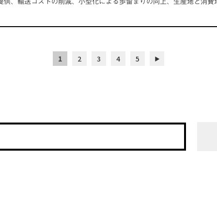
提供、輸送コストの削減、小型化による歩留まりの向上、生産地と消費
1
2
3
4
5
▶︎