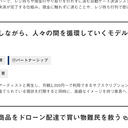
パーで、レジ待ちや現金のやり取りを行わずに済む自動ゲート決済シス
決済が完了する仕組み。現金に触れずに済むことや、レジ待ち行列で密
しながら、人々の間を循環していくモデ
費
⑰パートナーシップ
買
アーティストと再生し、月額2,300円～で利用できるサブスクリプシ
捨てられている現状を打開すると同時に、高級なイメージを持つ家具へ
商品をドローン配達で買い物難民を救う