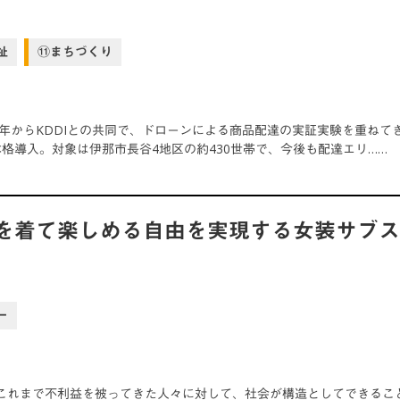
祉
⑪まちづくり
18年からKDDIとの共同で、ドローンによる商品配達の実証実験を重ね
本格導入。対象は伊那市長谷4地区の約430世帯で、今後も配達エリ……
を着て楽しめる自由を実現する女装サブ
ー
これまで不利益を被ってきた人々に対して、社会が構造としてできるこ