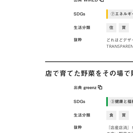
SDGs
⑦エネルギ
生活分類
住
買
どれほどデザ
抜粋
TRANSPA
店で育てた野菜をその場で
出典
greenz
SDGs
③健康と福
生活分類
食
買
『店産店消』
抜粋