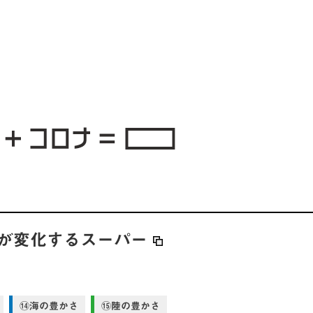
段が変化するスーパー
⑭海の豊かさ
⑮陸の豊かさ