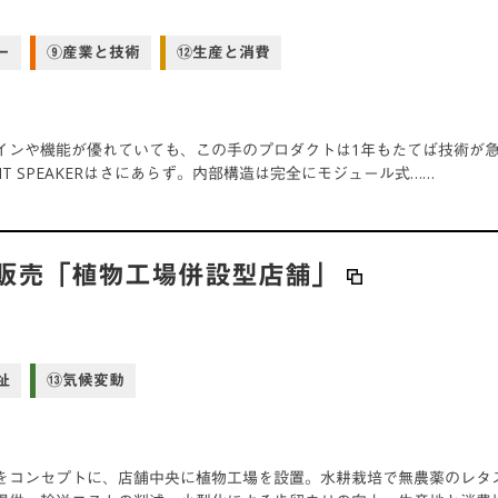
ー
⑨産業と技術
⑫生産と消費
インや機能が優れていても、この手のプロダクトは1年もたてば技術が
RENT SPEAKERはさにあらず。内部構造は完全にモジュール式……
販売「植物工場併設型店舗」
祉
⑬気候変動
をコンセプトに、店舗中央に植物工場を設置。水耕栽培で無農薬のレタ