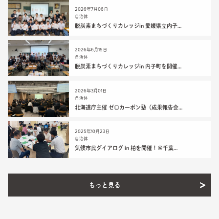
2026年7月06日
自治体
脱炭素まちづくりカレッジin 愛媛県立内子…
2026年6月15日
自治体
脱炭素まちづくりカレッジin 内子町を開催…
2026年3月01日
自治体
北海道庁主催 ゼロカーボン塾（成果報告会…
2025年10月23日
自治体
気候市民ダイアログ in 柏を開催！＠千葉…
もっと見る