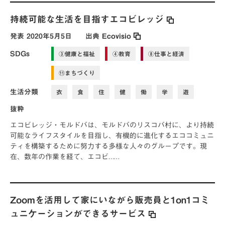
持続可能な生活を目指すエコビレッジ
発表
2020年5月5日
出典
Ecovisio
SDGs
③健康と福祉
④教育
⑧仕事と経済
⑪まちづくり
生活分類
衣
食
住
健
働
学
遊
抜粋
エコビレッジ・モルドバは、モルドバのリスコバ村に、より持続
可能なライフスタイルを目指し、有機的に進化するエココミュニ
ティを構築するために努力する多様な人々のグループです。現
在、数年の作業を経て、エコビ……
Zoomを活用して家にいながら販売員と1on1コミ
ュニケーションができるサービス