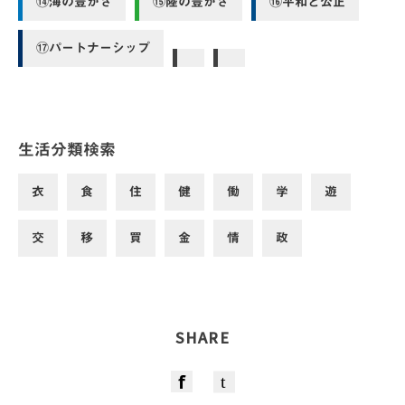
⑭海の豊かさ
⑮陸の豊かさ
⑯平和と公正
⑰パートナーシップ
生活分類検索
衣
食
住
健
働
学
遊
交
移
買
金
情
政
SHARE