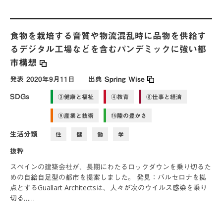
食物を栽培する音質や物流混乱時に品物を供給す
るデジタル工場などを含むパンデミックに強い都
市構想
発表
2020年9月11日
出典
Spring Wise
SDGs
③健康と福祉
④教育
⑧仕事と経済
⑨産業と技術
⑮陸の豊かさ
生活分類
住
健
働
学
抜粋
スペインの建築会社が、長期にわたるロックダウンを乗り切るた
めの自給自足型の都市を提案しました。 発見：バルセロナを拠
点とするGuallart Architectsは、人々が次のウイルス感染を乗り
切る……