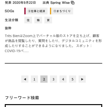
発表
2020年9月22日
出典
Spring Wise
SDGs
⑧仕事と経済
⑪まちづくり
生活分類
住
働
買
抜粋
Très BienはZoom上でバーチャル版のストアを立ち上げ、顧客
が商品を閲覧したり、質問をしたり、デジタルコミュニティを形
成したりすることができるようになりました。 スポット：
COVID-19パ……
1
2
3
4
5
◀︎
▶︎
フリーワード検索