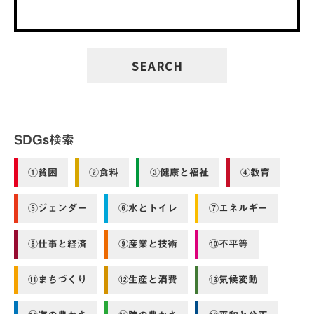
SDGs検索
①貧困
②食料
③健康と福祉
④教育
⑤ジェンダー
⑥水とトイレ
⑦エネルギー
⑧仕事と経済
⑨産業と技術
⑩不平等
⑪まちづくり
⑫生産と消費
⑬気候変動