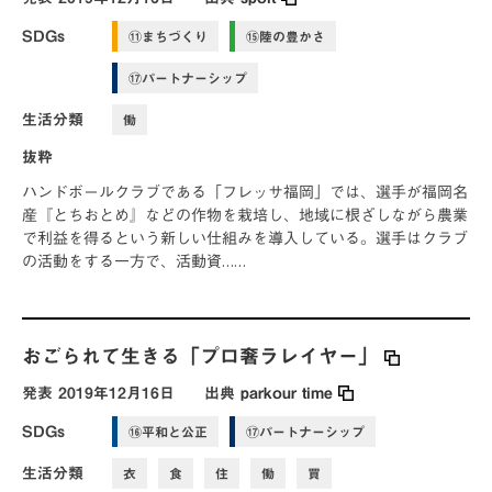
SDGs
⑪まちづくり
⑮陸の豊かさ
⑰パートナーシップ
生活分類
働
抜粋
ハンドボールクラブである「フレッサ福岡」では、選手が福岡名
産『とちおとめ』などの作物を栽培し、地域に根ざしながら農業
で利益を得るという新しい仕組みを導入している。選手はクラブ
の活動をする一方で、活動資……
おごられて生きる「プロ奢ラレイヤー」
発表
2019年12月16日
出典
parkour time
SDGs
⑯平和と公正
⑰パートナーシップ
生活分類
衣
食
住
働
買