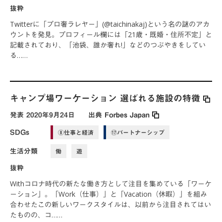
抜粋
Twitterに「プロ奢ラレヤー」(@taichinakaj)という名の謎のアカ
ウントを発見。プロフィール欄には「21歳・既婚・住所不定」と
記載されており、「池袋、誰か奢れ!」などのつぶやきをしてい
る……
キャンプ場ワーケーション 選ばれる施設の特徴
発表
2020年9月24日
出典
Forbes Japan
SDGs
⑧仕事と経済
⑰パートナーシップ
生活分類
働
遊
抜粋
Withコロナ時代の新たな働き方として注目を集めている「ワーケ
ーション」。「Work（仕事）」と「Vacation（休暇）」を組み
合わせたこの新しいワークスタイルは、以前から注目されてはい
たものの、コ……