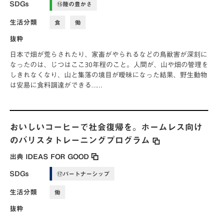
SDGs
⑮陸の豊かさ
生活分類
食
働
抜粋
日本で畑が荒らされたり、家畜がやられるなどの鳥獣害が深刻に
なったのは、じつはここ30年程のこと。人間が、山や畑の管理を
しきれなくなり、山と集落の境目が曖昧になった結果、野生動物
は安易に食料調達ができる……
おいしいコーヒーで社会復帰を。ホームレス向け
のバリスタトレーニングプログラム
出典
IDEAS FOR GOOD
SDGs
⑰パートナーシップ
生活分類
働
抜粋