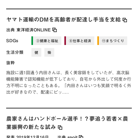
ヤマト運輸のDMを高齢者が配達し手当を支給
出典
東洋経済ONLINE
SDGs
③健康と福祉
⑧仕事と経済
⑪まちづくり
生活分類
健
働
抜粋
施設に週1回通う内田さんは、長く美容師をしていたが、高次脳
機能障害で認知機能が低下しており、自宅から外出して何度か行
方不明になったこともある。「内田さんはいつも笑顔で明るく外
出が好きなので、配達にピッ……
農家さんはハンドボール選手！？夢追う若者×農
業振興の新たな試み
発表
2019年12月16日
出典
spoit