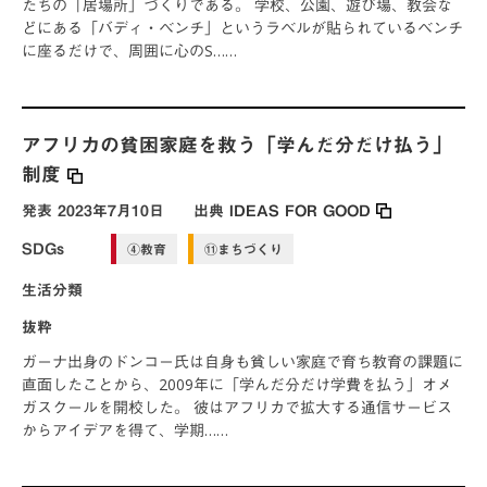
たちの「居場所」づくりである。 学校、公園、遊び場、教会な
どにある「バディ・ベンチ」というラベルが貼られているベンチ
に座るだけで、周囲に心のS……
アフリカの貧困家庭を救う「学んだ分だけ払う」
制度
発表
2023年7月10日
出典
IDEAS FOR GOOD
SDGs
④教育
⑪まちづくり
生活分類
抜粋
ガーナ出身のドンコー氏は自身も貧しい家庭で育ち教育の課題に
直面したことから、2009年に「学んだ分だけ学費を払う」オメ
ガスクールを開校した。 彼はアフリカで拡大する通信サービス
からアイデアを得て、学期……