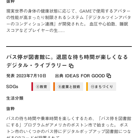
抜粋
現実世界の身体の健康状態に応じて、GAMEで使用するアバター
の性能が高まったり制限されるシステム「デジタルツインアバタ
ーのコンディション連携」が開発された。 血圧や心拍数、睡眠
スコアなどプレイヤーの生……
バス停が図書館に。退屈な待ち時間が楽しくなる
デジタル・ライブラリー
発表
2023年7月10日
出典
IDEAS FOR GOOD
SDGs
④教育
⑨産業と技術
⑪まちづくり
生活分類
抜粋
バスの待ち時間や乗車時間を楽しくするため、「バス停を図書館
にする」プログラムがアメリカのボストン市で始まった。 ボス
トン市のいくつかのバス停にデジタルポップアップ図書館につな
がるQRコードが設置されて……