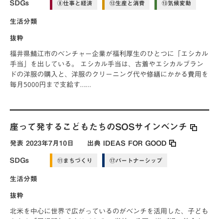
SDGs
⑧仕事と経済
⑫生産と消費
⑬気候変動
生活分類
抜粋
福井県鯖江市のベンチャー企業が福利厚生のひとつに「エシカル
手当」を出している。 エシカル手当は、古着やエシカルブラン
ドの洋服の購入と、洋服のクリーニング代や修繕にかかる費用を
毎月5000円まで支給す……
座って発するこどもたちのSOSサインベンチ
発表
2023年7月10日
出典
IDEAS FOR GOOD
SDGs
⑪まちづくり
⑰パートナーシップ
生活分類
抜粋
北米を中心に世界で広がっているのがベンチを活用した、子ども