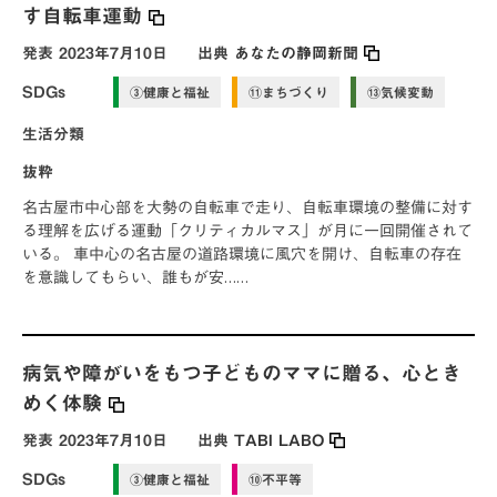
す自転車運動
発表
2023年7月10日
出典
あなたの静岡新聞
SDGs
③健康と福祉
⑪まちづくり
⑬気候変動
生活分類
抜粋
名古屋市中心部を大勢の自転車で走り、自転車環境の整備に対す
る理解を広げる運動「クリティカルマス」が月に一回開催されて
いる。 車中心の名古屋の道路環境に風穴を開け、自転車の存在
を意識してもらい、誰もが安……
病気や障がいをもつ子どものママに贈る、心とき
めく体験
発表
2023年7月10日
出典
TABI LABO
SDGs
③健康と福祉
⑩不平等