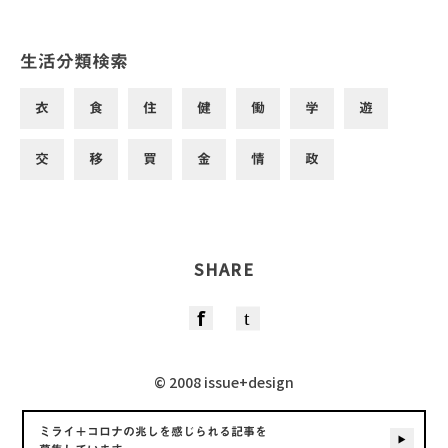
生活分類検索
衣
食
住
健
働
学
遊
交
移
買
金
情
政
SHARE
© 2008 issue+design
ミライ＋コロナの兆しを感じられる記事を