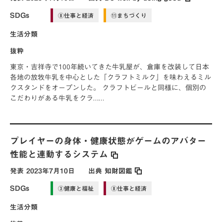
SDGs
⑧仕事と経済
⑪まちづくり
生活分類
抜粋
東京・吉祥寺で100年続いてきた牛乳屋が、倉庫を改装して日本
各地の放牧牛乳を中心とした「クラフトミルク」を味わえるミル
クスタンドをオープンした。 クラフトビールと同様に、個別の
こだわりがある牛乳をクラ……
プレイヤーの身体・健康状態がゲームのアバター
性能と連動するシステム
発表
2023年7月10日
出典
知財図鑑
SDGs
③健康と福祉
⑧仕事と経済
生活分類