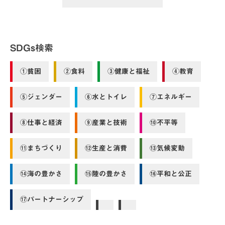
SDGs検索
①貧困
②食料
③健康と福祉
④教育
⑤ジェンダー
⑥水とトイレ
⑦エネルギー
⑧仕事と経済
⑨産業と技術
⑩不平等
⑪まちづくり
⑫生産と消費
⑬気候変動
⑭海の豊かさ
⑮陸の豊かさ
⑯平和と公正
⑰パートナーシップ