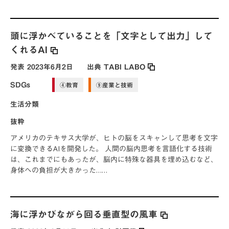
頭に浮かべていることを「文字として出力」して
くれるAI
発表
2023年6月2日
出典
TABI LABO
SDGs
④教育
⑨産業と技術
生活分類
抜粋
アメリカのテキサス大学が、ヒトの脳をスキャンして思考を文字
に変換できるAIを開発した。 人間の脳内思考を言語化する技術
は、これまでにもあったが、脳内に特殊な器具を埋め込むなど、
身体への負担が大きかった……
海に浮かびながら回る垂直型の風車