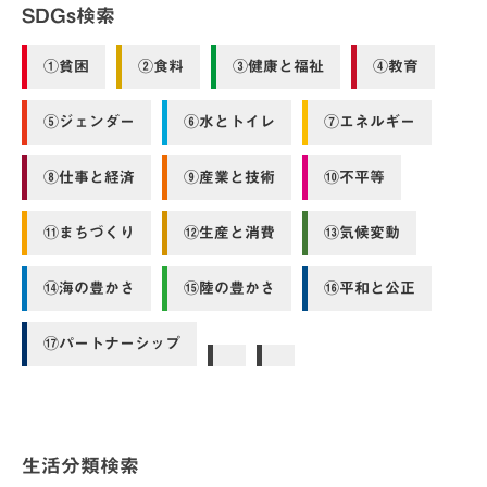
SDGs検索
①貧困
②食料
③健康と福祉
④教育
⑤ジェンダー
⑥水とトイレ
⑦エネルギー
⑧仕事と経済
⑨産業と技術
⑩不平等
⑪まちづくり
⑫生産と消費
⑬気候変動
⑭海の豊かさ
⑮陸の豊かさ
⑯平和と公正
⑰パートナーシップ
生活分類検索