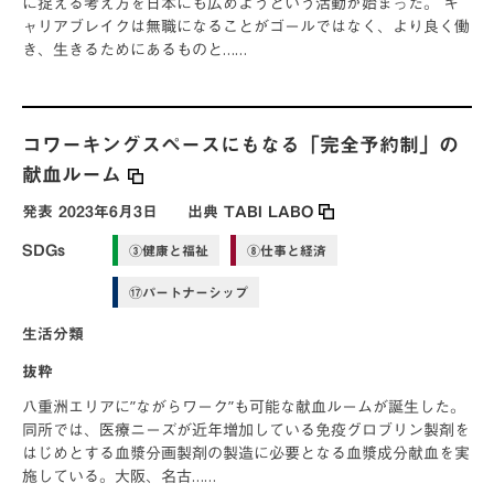
に捉える考え方を日本にも広めようという活動が始まった。 キ
ャリアブレイクは無職になることがゴールではなく、より良く働
き、生きるためにあるものと……
コワーキングスペースにもなる「完全予約制」の
献血ルーム
発表
2023年6月3日
出典
TABI LABO
SDGs
③健康と福祉
⑧仕事と経済
⑰パートナーシップ
生活分類
抜粋
八重洲エリアに”ながらワーク”も可能な献血ルームが誕生した。
同所では、医療ニーズが近年増加している免疫グロブリン製剤を
はじめとする血漿分画製剤の製造に必要となる血漿成分献血を実
施している。大阪、名古……