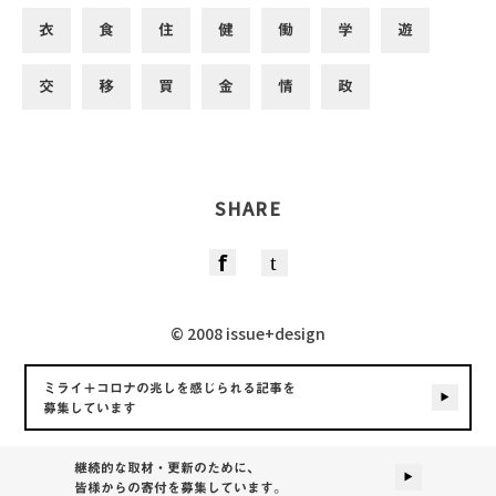
衣
食
住
健
働
学
遊
交
移
買
金
情
政
SHARE
© 2008 issue+design
ミライ＋コロナの兆しを感じられる記事を
募集しています
継続的な取材・更新のために、
皆様からの寄付を募集しています。