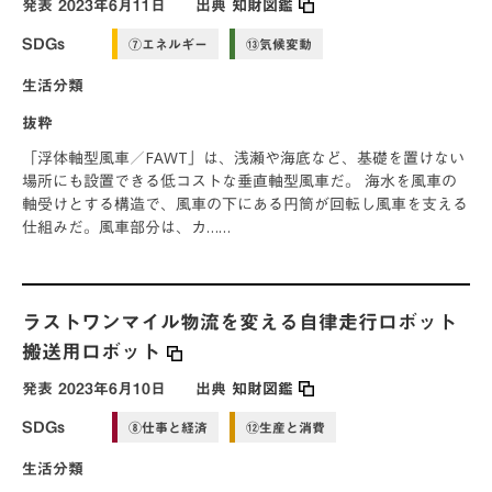
発表
2023年6月11日
出典
知財図鑑
SDGs
⑦エネルギー
⑬気候変動
生活分類
抜粋
「浮体軸型風車／FAWT」は、浅瀬や海底など、基礎を置けない
場所にも設置できる低コストな垂直軸型風車だ。 海水を風車の
軸受けとする構造で、風車の下にある円筒が回転し風車を支える
仕組みだ。風車部分は、カ……
ラストワンマイル物流を変える自律走行ロボット
搬送用ロボット
発表
2023年6月10日
出典
知財図鑑
SDGs
⑧仕事と経済
⑫生産と消費
生活分類