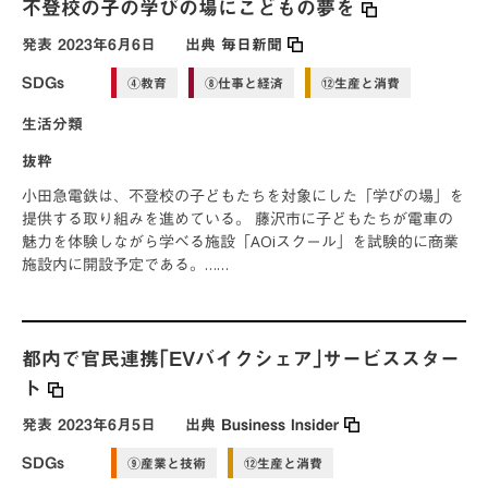
不登校の子の学びの場にこどもの夢を
発表
2023年6月6日
出典
毎日新聞
SDGs
④教育
⑧仕事と経済
⑫生産と消費
生活分類
抜粋
小田急電鉄は、不登校の子どもたちを対象にした「学びの場」を
提供する取り組みを進めている。 藤沢市に子どもたちが電車の
魅力を体験しながら学べる施設「AOiスクール」を試験的に商業
施設内に開設予定である。……
都内で官民連携｢EVバイクシェア｣サービススター
ト
発表
2023年6月5日
出典
Business Insider
SDGs
⑨産業と技術
⑫生産と消費