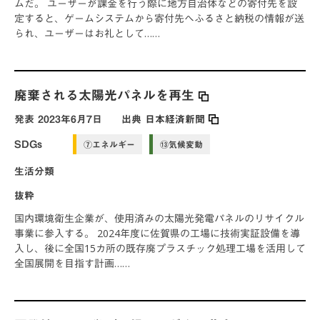
ムだ。 ユーザーが課金を行う際に地方自治体などの寄付先を設
定すると、ゲームシステムから寄付先へふるさと納税の情報が送
られ、ユーザーはお礼として……
廃棄される太陽光パネルを再生
発表
2023年6月7日
出典
日本経済新聞
SDGs
⑦エネルギー
⑬気候変動
生活分類
抜粋
国内環境衛生企業が、使用済みの太陽光発電パネルのリサイクル
事業に参入する。 2024年度に佐賀県の工場に技術実証設備を導
入し、後に全国15カ所の既存廃プラスチック処理工場を活用して
全国展開を目指す計画……