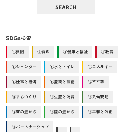
SDGs検索
①貧困
②食料
③健康と福祉
④教育
⑤ジェンダー
⑥水とトイレ
⑦エネルギー
⑧仕事と経済
⑨産業と技術
⑩不平等
⑪まちづくり
⑫生産と消費
⑬気候変動
⑭海の豊かさ
⑮陸の豊かさ
⑯平和と公正
⑰パートナーシップ