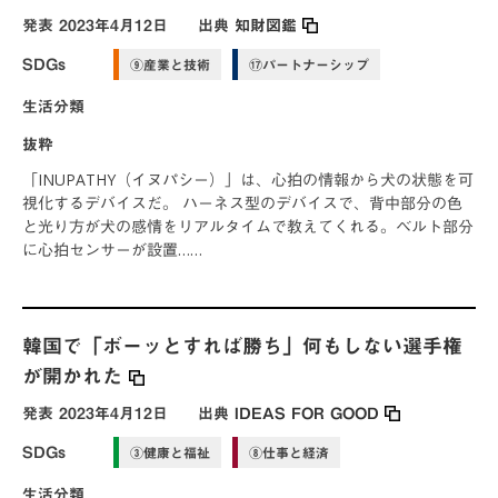
発表
2023年4月12日
出典
知財図鑑
SDGs
⑨産業と技術
⑰パートナーシップ
生活分類
抜粋
「INUPATHY（イヌパシー）」は、心拍の情報から犬の状態を可
視化するデバイスだ。 ハーネス型のデバイスで、背中部分の色
と光り方が犬の感情をリアルタイムで教えてくれる。ベルト部分
に心拍センサーが設置……
韓国で「ボーッとすれば勝ち」何もしない選手権
が開かれた
発表
2023年4月12日
出典
IDEAS FOR GOOD
SDGs
③健康と福祉
⑧仕事と経済
生活分類