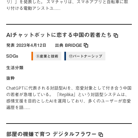
リ）」を発表した。 スマチャリは、スマホアプリと自転車に取
り付ける電動アシストユ……
AIチャットボットに恋する中国の若者たち
発表
2023年4月12日
出典
BRIDGE
SDGs
⑨産業と技術
⑰パートナーシップ
生活分類
抜粋
ChatGPTに代表される対話型AIを、恋愛対象として付き合う中国
の若者が急増している。 「Replika」という対話型システムは、
感情支援を目的としたAIを運用しており、多くのユーザーが恋愛
遍歴を語……
部屋の機嫌で育つ デジタルフラワー