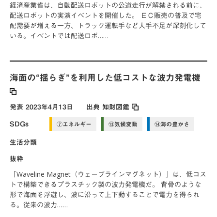
経済産業省は、自動配送ロボットの公道走行が解禁される前に、
配送ロボットの実演イベントを開催した。 ＥＣ販売の普及で宅
配需要が増える一方、トラック運転手など人手不足が深刻化して
いる。イベントでは配送ロボ……
海面の“揺らぎ”を利用した低コストな波力発電機
発表
2023年4月13日
出典
知財図鑑
SDGs
⑦エネルギー
⑬気候変動
⑭海の豊かさ
生活分類
抜粋
「Waveline Magnet（ウェーブラインマグネット）」は、低コス
トで構築できるプラスチック製の波力発電機だ。 背骨のような
形で海面を浮遊し、波に沿って上下動することで電力を得られ
る。従来の波力……