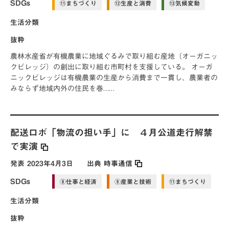
SDGs
⑪まちづくり
⑫生産と消費
⑬気候変動
生活分類
抜粋
農林水産省が有機農業に地域ぐるみで取り組む産地（オーガニッ
クビレッジ）の創出に取り組む市町村を支援している。 オーガ
ニックビレッジは有機農業の生産から消費まで一貫し、農業者の
みならず地域内外の住民を巻……
配送ロボ「物流の担い手」に ４月公道走行解禁
で実演
発表
2023年4月3日
出典
時事通信
SDGs
⑧仕事と経済
⑨産業と技術
⑪まちづくり
生活分類
抜粋