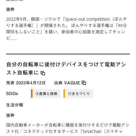
抜粋
2022年9月、韓国・ソウルで「Space-out competition（ぼんや
りする選手権）」が開催された。 ぼんやりする選手権は「90分
間何もしないこと」を競い、参加者の心拍数を測定してチャン
ピ……
自分の自転車に後付けデバイスをつけて電動アシ
スト自転車に
発表
2023年4月12日
出典
VAGUE
SDGs
⑨産業と技術
⑪まちづくり
生活分類
抜粋
国内自動車メーカーが自転車に機器を後付けするだけで電動アシ
スト化／コネクテッド化するサービス「SmaChari（スマチャ