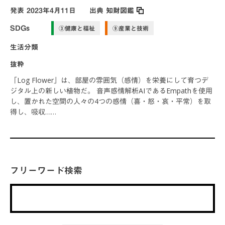
発表
2023年4月11日
出典
知財図鑑
SDGs
③健康と福祉
⑨産業と技術
生活分類
抜粋
「Log Flower」は、部屋の雰囲気（感情）を栄養にして育つデ
ジタル上の新しい植物だ。 音声感情解析AIであるEmpathを使⽤
し、置かれた空間の人々の4つの感情（喜・怒・哀・平常）を取
得し、吸収……
フリーワード検索