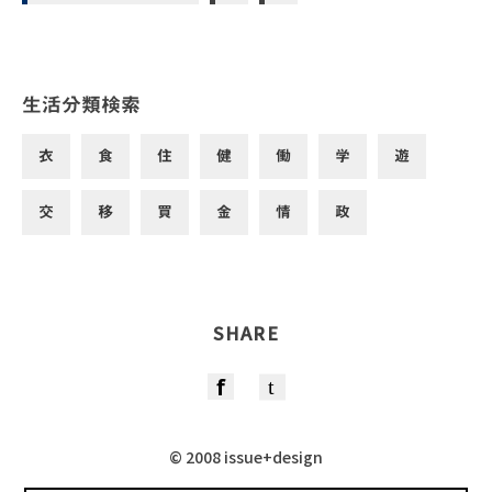
生活分類検索
衣
食
住
健
働
学
遊
交
移
買
金
情
政
SHARE
© 2008 issue+design