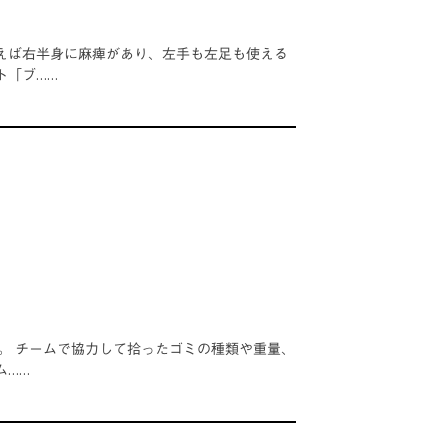
えば右半身に麻痺があり、左手も左足も使える
ト「ブ……
。 チームで協力して拾ったゴミの種類や重量、
ム……