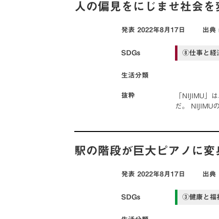
人の偏見をにじませ社会を変え
発表
2022年8月17日
出典
SDGs
⑧仕事と経
生活分類
「NIJIM
抜粋
だ。 NIJI
駅の階段が巨大ピアノに変
発表
2022年8月17日
出典
SDGs
③健康と福