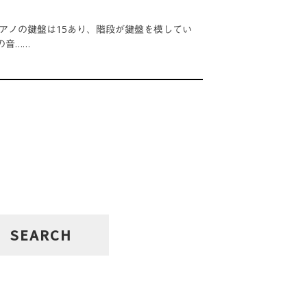
アノの鍵盤は15あり、階段が鍵盤を模してい
の音……