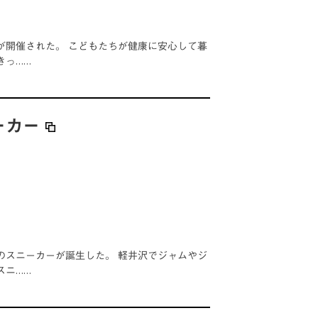
が開催された。 こどもたちが健康に安心して暮
きっ……
ーカー
のスニーカーが誕生した。 軽井沢でジャムやジ
スニ……