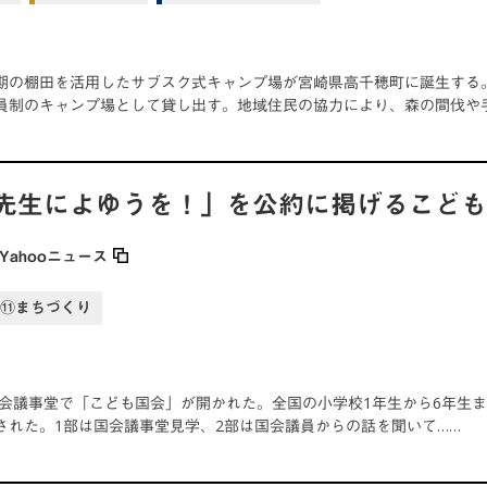
期の棚田を活用したサブスク式キャンプ場が宮崎県高千穂町に誕生する。
員制のキャンプ場として貸し出す。地域住民の協力により、森の間伐や
先生によゆうを！」を公約に掲げるこど
Yahooニュース
⑪まちづくり
、国会議事堂で「こども国会」が開かれた。全国の小学校1年生から6年生ま
された。1部は国会議事堂見学、2部は国会議員からの話を聞いて……