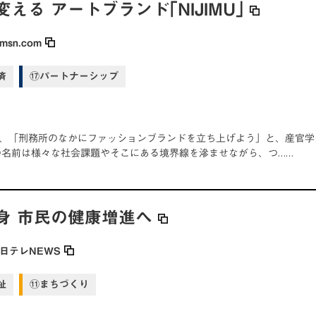
る アートブランド｢NIJIMU｣
msn.com
済
⑰パートナーシップ
U」は、「刑務所のなかにファッションブランドを立ち上げよう」と、産官
MUの名前は様々な社会課題やそこにある境界線を滲ませながら、つ……
身 市民の健康増進へ
日テレNEWS
祉
⑪まちづくり