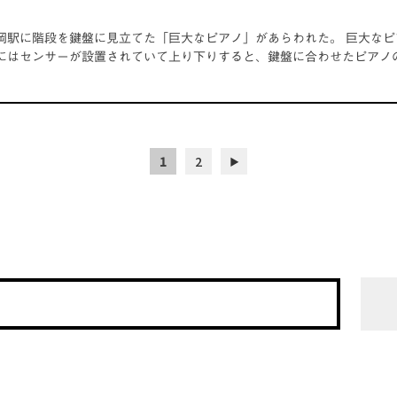
岡駅に階段を鍵盤に見立てた「巨大なピアノ」があらわれた。 巨大なピ
にはセンサーが設置されていて上り下りすると、鍵盤に合わせたピアノ
1
2
▶︎