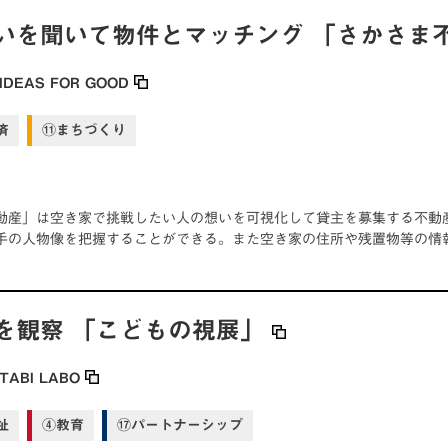
いを聞いて物件とマッチング 「さかさま
IDEAS FOR GOOD
済
⑪まちづくり
動産」は空き家で挑戦したい人の想いを可視化して貸主を募集する不動産
手の人物像を把握することができる。また空き家の住所や残置物等の情
を観察 「こどもの視展」
TABI LABO
祉
④教育
⑰パートナーシップ