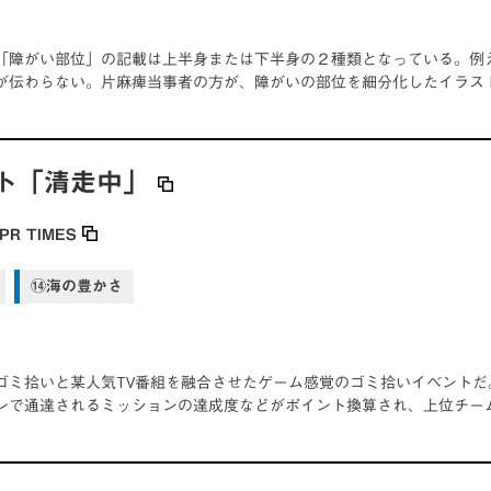
「障がい部位」の記載は上半身または下半身の２種類となっている。例
が伝わらない。片麻痺当事者の方が、障がいの部位を細分化したイラス
ト「清走中」
PR TIMES
⑭海の豊かさ
ゴミ拾いと某人気TV番組を融合させたゲーム感覚のゴミ拾いイベントだ
ンで通達されるミッションの達成度などがポイント換算され、上位チー