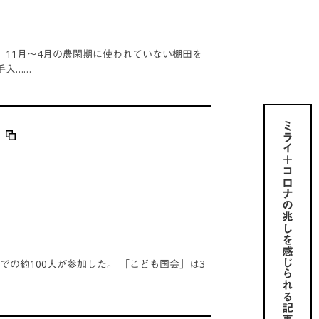
11月～4月の農閑期に使われていない棚田を
手入……
ミライ＋コロナの兆しを感じられる記事を
も
での約100人が参加した。 「こども国会」は3