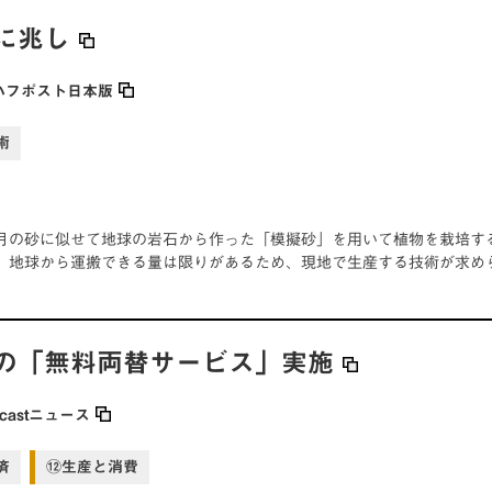
に兆し
ハフポスト日本版
術
月の砂に似せて地球の岩石から作った「模擬砂」を用いて植物を栽培す
、地球から運搬できる量は限りがあるため、現地で生産する技術が求め
の「無料両替サービス」実施
Jcastニュース
済
⑫生産と消費