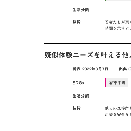
生活分類
若者たちが東
抜粋
時間を示すと
疑似体験ニーズを叶える他
発表
2022年3月7日
出典
SDGs
⑩不平等
生活分類
他人の恋愛経
抜粋
恋愛を安全な