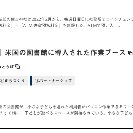
私部の住吉神社は2022年2月から、毎週日曜日に社務所でコインチェンジ
扱料金」・「ATM 硬貨預払料金」を新設した。ATMで預け入……
」米国の図書館に導入された作業ブース
ねとらぼ
⑪まちづくり
⑰パートナーシップ
州の図書館が、小さな子どもを連れた利用者がパソコン作業できるブー
クのすぐ横に、子どもが遊べるスペースが隣接されている。小さな子ども