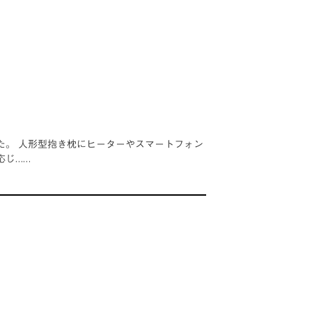
た。 人形型抱き枕にヒーターやスマートフォン
応じ……