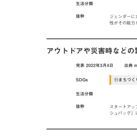
生活分類
ジェンダーに
抜粋
性がその能力
アウトドアや災害時などの
発表
2022年3月4日
出典
SDGs
⑪まちづく
生活分類
スタートアッ
抜粋
シュバッグ」