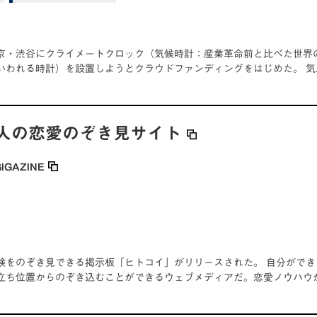
京・渋谷にクライメートクロック（気候時計：産業革命前と比べた世界の
いわれる時計）を設置しようとクラウドファンディングをはじめた。 気
人の恋愛のぞき見サイト
GIGAZINE
験をのぞき見できる掲示板「ヒトコイ」がリリースされた。 自分がで
立ち位置からのぞき込むことができるウェブメディアだ。恋愛ノウハウ