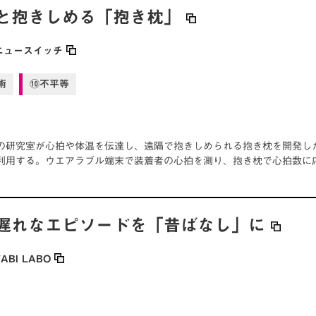
と抱きしめる「抱き枕」
ニュースイッチ
術
⑩不平等
の研究室が心拍や体温を伝達し、遠隔で抱きしめられる抱き枕を開発し
利用する。ウエアラブル端末で装着者の心拍を測り、抱き枕で心拍数に
遅れなエピソードを「昔ばなし」に
TABI LABO