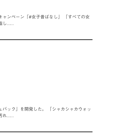
ャンペーン「#女子昔ばなし」 「すべての女
指し……
ュバック」を開発した。 「シャカシャカウォッ
汚れ……