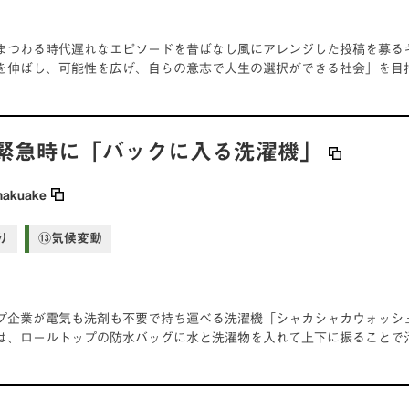
まつわる時代遅れなエピソードを昔ばなし風にアレンジした投稿を募るキ
を伸ばし、可能性を広げ、自らの意志で人生の選択ができる社会」を目
緊急時に「バックに入る洗濯機」
makuake
り
⑬気候変動
プ企業が電気も洗剤も不要で持ち運べる洗濯機「シャカシャカウォッシ
は、ロールトップの防水バッグに水と洗濯物を入れて上下に振ることで