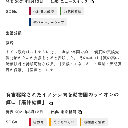
発表
2021年8月12日
出典
ニュースイッチ
SDGs
⑧仕事と経済
⑬気候変動
⑰パートナーシップ
生活分類
抜粋
ドイツ政府はベトナムに対し、今後2年間で約187億円の気候変
動対策のための支援をすると表明した。 その中には「質の高い
職業訓練と持続可能な成長」「気候・エネルギー・環境・天然資
源の保護」「医療とコロナ……
有害駆除されたイノシシ肉を動物園のライオンの
餌に「屠体給餌」
発表
2021年8月12日
出典
東京新聞
SDGs
④教育
⑪まちづくり
⑫生産と消費