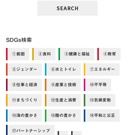
SDGs検索
①貧困
②食料
③健康と福祉
④教育
⑤ジェンダー
⑥水とトイレ
⑦エネルギー
⑧仕事と経済
⑨産業と技術
⑩不平等
⑪まちづくり
⑫生産と消費
⑬気候変動
⑭海の豊かさ
⑮陸の豊かさ
⑯平和と公正
⑰パートナーシップ