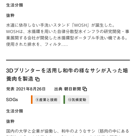
生活分類
抜粋
水道に依存しない手洗いスタンド「WOSH」が誕生した。
WOSHは、水循環を用いた自律分散型水インフラの研究開発・事
業展開する会社が開発した水循環型ポータブル手洗い機である。
使用された排水を、フィルタ……
3Dプリンターを活用し和牛の様なサシが入った培
養肉を製造
発表
2021年8月26日
出典
朝日新聞
SDGs
⑨産業と技術
⑬気候変動
生活分類
抜粋
国内の大学と企業が協働し、和牛のようなサシ（筋肉の中にある