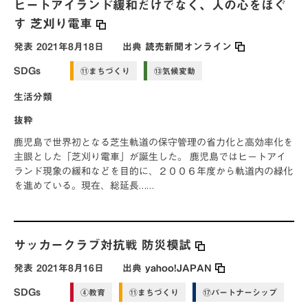
ヒートアイランド緩和だけでなく、人の心をほぐ
す 芝刈り電車
発表
2021年8月18日
出典
読売新聞オンライン
SDGs
⑪まちづくり
⑬気候変動
生活分類
抜粋
鹿児島で世界初となる芝生軌道の保守管理の省力化と高効率化を
主眼とした「芝刈り電車」が誕生した。 鹿児島ではヒートアイ
ランド現象の緩和などを目的に、２００６年度から軌道内の緑化
を進めている。現在、総延長……
サッカークラブ対抗戦 防災模試
発表
2021年8月16日
出典
yahoo!JAPAN
SDGs
④教育
⑪まちづくり
⑰パートナーシップ