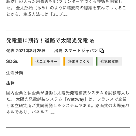
脂肪）の入った培養肉を3Dプリンターでつくる技術を開発し
た。 金太郎飴（あめ）のように培養肉の線維を束ねてつくるこ
とから、生成方法には「3Dプ……
発電量に期待！道路で太陽光発電
発表
2021年8月25日
出典
スマートジャパン
SDGs
⑦エネルギー
⑪まちづくり
⑬気候変動
生活分類
抜粋
国内企業と仏企業が協働し太陽光発電舗装システムを試験導入し
た。 太陽光発電舗装システム「Wattway」は、フランスで企業
と国立研究所が共同開発したシステムである。路面式の太陽光パ
ネルであり、パネルの……