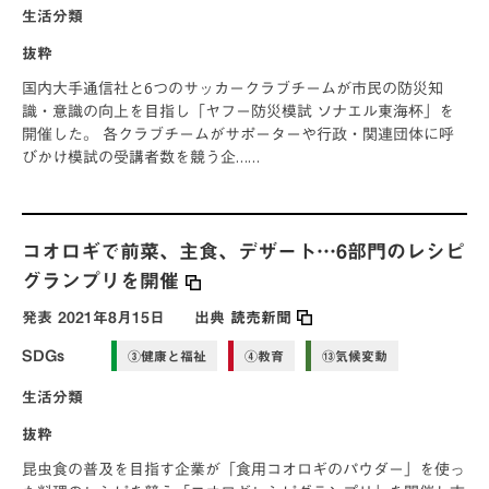
生活分類
抜粋
国内大手通信社と6つのサッカークラブチームが市民の防災知
識・意識の向上を目指し「ヤフー防災模試 ソナエル東海杯」を
開催した。 各クラブチームがサポーターや行政・関連団体に呼
びかけ模試の受講者数を競う企……
コオロギで前菜、主食、デザート…6部門のレシピ
グランプリを開催
発表
2021年8月15日
出典
読売新聞
SDGs
③健康と福祉
④教育
⑬気候変動
生活分類
抜粋
昆虫食の普及を目指す企業が「食用コオロギのパウダー」を使っ