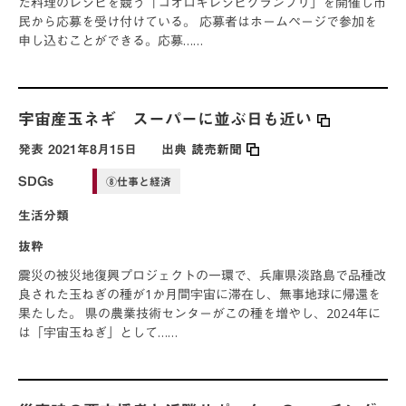
た料理のレシピを競う「コオロギレシピグランプリ」を開催し市
民から応募を受け付けている。 応募者はホームページで参加を
申し込むことができる。応募……
宇宙産玉ネギ スーパーに並ぶ日も近い
発表
2021年8月15日
出典
読売新聞
SDGs
⑧仕事と経済
生活分類
抜粋
震災の被災地復興プロジェクトの一環で、兵庫県淡路島で品種改
良された玉ねぎの種が1か月間宇宙に滞在し、無事地球に帰還を
果たした。 県の農業技術センターがこの種を増やし、2024年に
は「宇宙玉ねぎ」として……