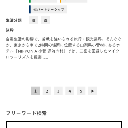
⑰パートナーシップ
生活分類
住
遊
抜粋
自粛生活の影響で、苦戦を強いられる旅行・観光業界。そんなな
か、東京から車で2時間の場所に位置する山梨県小菅村にあるホ
テル「NIPPONIA 小菅 源流の村」では、三密を回避したマイク
ロツーリズムを提案……
1
2
3
4
5
▶︎
フリーワード検索