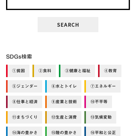
SDGs検索
①貧困
②食料
③健康と福祉
④教育
⑤ジェンダー
⑥水とトイレ
⑦エネルギー
⑧仕事と経済
⑨産業と技術
⑩不平等
⑪まちづくり
⑫生産と消費
⑬気候変動
⑭海の豊かさ
⑮陸の豊かさ
⑯平和と公正