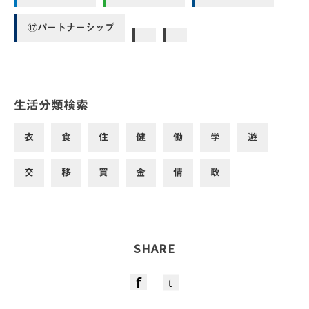
⑰パートナーシップ
生活分類検索
衣
食
住
健
働
学
遊
交
移
買
金
情
政
SHARE