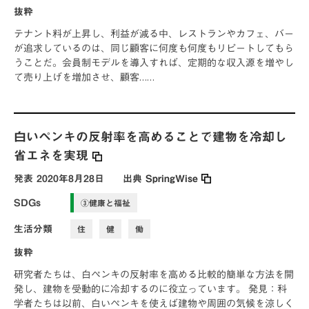
抜粋
テナント料が上昇し、利益が減る中、レストランやカフェ、バー
が追求しているのは、同じ顧客に何度も何度もリピートしてもら
うことだ。会員制モデルを導入すれば、定期的な収入源を増やし
て売り上げを増加させ、顧客……
白いペンキの反射率を高めることで建物を冷却し
省エネを実現
発表
2020年8月28日
出典
SpringWise
SDGs
③健康と福祉
生活分類
住
健
働
抜粋
研究者たちは、白ペンキの反射率を高める比較的簡単な方法を開
発し、建物を受動的に冷却するのに役立っています。 発見：科
学者たちは以前、白いペンキを使えば建物や周囲の気候を涼しく