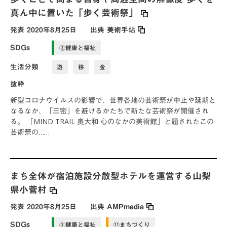
真ん中に置いた「歩く芸術祭」
発表
2020年8月25日
出典
美術手帖
SDGs
③健康と福祉
生活分類
遊
移
金
抜粋
新型コロナウイルスの影響で、世界各地の芸術祭が中止や延期と
なるなか、「三密」を避けるかたちで新たな芸術祭が開催され
る。 「MIND TRAIL 奥大和 心のなかの美術館」と題されたこの
芸術祭の……
まち全体が宿泊施設分散型ホテルを運営する山梨
県小菅村
発表
2020年8月25日
出典
AMPmedia
SDGs
③健康と福祉
⑪まちづくり