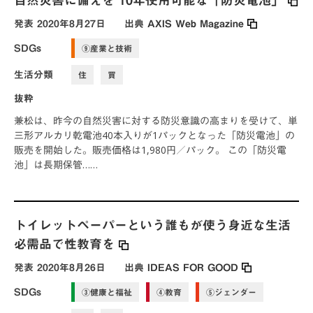
自然災害に備えを 10年使用可能な「防災電池」
発表
2020年8月27日
出典
AXIS Web Magazine
SDGs
⑨産業と技術
生活分類
住
買
抜粋
兼松は、昨今の自然災害に対する防災意識の高まりを受けて、単
三形アルカリ乾電池40本入りが1パックとなった「防災電池」の
販売を開始した。販売価格は1,980円／パック。 この「防災電
池」は⾧期保管……
トイレットペーパーという誰もが使う身近な生活
必需品で性教育を
発表
2020年8月26日
出典
IDEAS FOR GOOD
SDGs
③健康と福祉
④教育
⑤ジェンダー