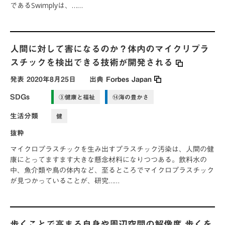
であるSwimplyは、……
人間に対して害になるのか？体内のマイクリプラ
スチックを検出できる技術が開発される
発表
2020年8月25日
出典
Forbes Japan
SDGs
③健康と福祉
⑭海の豊かさ
生活分類
健
抜粋
マイクロプラスチックを生み出すプラスチック汚染は、人間の健
康にとってますます大きな懸念材料になりつつある。飲料水の
中、魚介類や鳥の体内など、至るところでマイクロプラスチック
が見つかっていることが、研究……
歩くことで高まる自身や周辺空間の解像度 歩くを