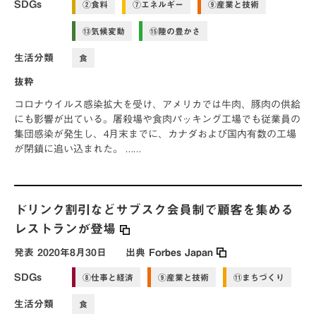
SDGs
②食料
⑦エネルギー
⑨産業と技術
⑬気候変動
⑮陸の豊かさ
生活分類
食
抜粋
コロナウイルス感染拡大を受け、アメリカでは牛肉、豚肉の供給
にも影響が出ている。屠殺場や食肉パッキング工場でも従業員の
集団感染が発生し、4月末までに、カナダおよび国内有数の工場
が閉鎖に追い込まれた。 ……
ドリンク割引などサブスク会員制で顧客を集める
レストランが登場
発表
2020年8月30日
出典
Forbes Japan
SDGs
⑧仕事と経済
⑨産業と技術
⑪まちづくり
生活分類
食