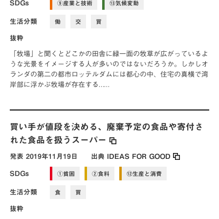
SDGs
⑨産業と技術
⑬気候変動
生活分類
働
交
買
抜粋
「牧場」と聞くとどこかの田舎に緑一面の牧草が広がっているよ
うな光景をイメージする人が多いのではないだろうか。しかしオ
ランダの第二の都市ロッテルダムには都心の中、住宅の真横で湾
岸部に浮かぶ牧場が存在する……
買い手が値段を決める、廃棄予定の食品や寄付さ
れた食品を扱うスーパー
発表
2019年11月19日
出典
IDEAS FOR GOOD
SDGs
①貧困
②食料
⑫生産と消費
生活分類
食
買
抜粋