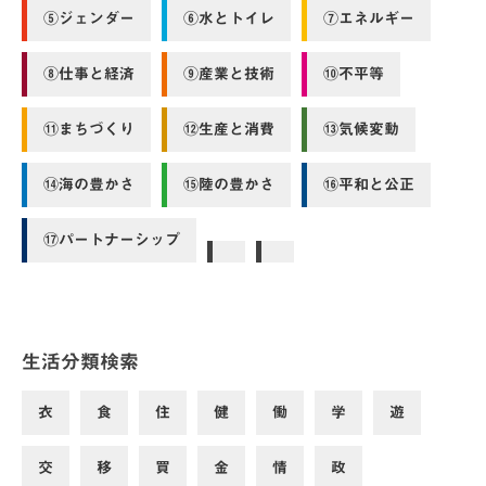
⑤ジェンダー
⑥水とトイレ
⑦エネルギー
⑧仕事と経済
⑨産業と技術
⑩不平等
⑪まちづくり
⑫生産と消費
⑬気候変動
⑭海の豊かさ
⑮陸の豊かさ
⑯平和と公正
⑰パートナーシップ
生活分類検索
衣
食
住
健
働
学
遊
交
移
買
金
情
政