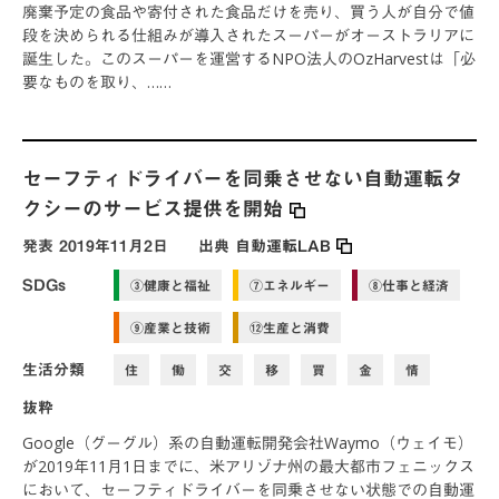
廃棄予定の食品や寄付された食品だけを売り、買う人が自分で値
段を決められる仕組みが導入されたスーパーがオーストラリアに
誕生した。このスーパーを運営するNPO法人のOzHarvestは「必
要なものを取り、……
セーフティドライバーを同乗させない自動運転タ
クシーのサービス提供を開始
発表
2019年11月2日
出典
自動運転LAB
SDGs
③健康と福祉
⑦エネルギー
⑧仕事と経済
⑨産業と技術
⑫生産と消費
生活分類
住
働
交
移
買
金
情
抜粋
Google（グーグル）系の自動運転開発会社Waymo（ウェイモ）
が2019年11月1日までに、米アリゾナ州の最大都市フェニックス
において、セーフティドライバーを同乗させない状態での自動運