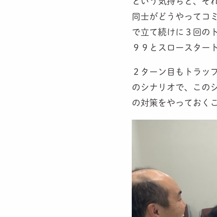
という気持ちと、そ
同士がどうやってコ
で立て続けに３回の
９９とスロースター
２ターン目もトラッ
のシナリオで、この
の対策をやっておく