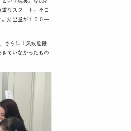
？という現実。参加者
慎重なスタート。そこ
た。排出量が１００→
、さらに「気候危機
できていなかったもの
。