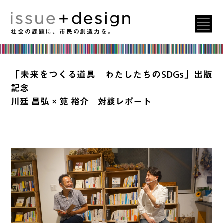
社会の課題に、市民の創造力を。
「未来をつくる道具 わたしたちのSDGs」出版
記念
川廷 昌弘 × 筧 裕介 対談レポート