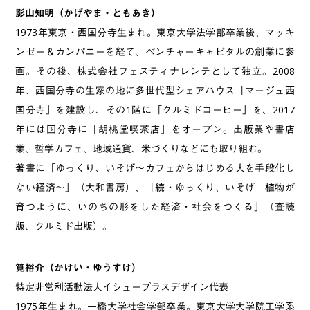
影山知明（かげやま・ともあき）
1973年東京・西国分寺生まれ。東京大学法学部卒業後、マッキ
ンゼー＆カンパニーを経て、ベンチャーキャピタルの創業に参
画。その後、株式会社フェスティナレンテとして独立。2008
年、西国分寺の生家の地に多世代型シェアハウス「マージュ西
国分寺」を建設し、その1階に「クルミドコーヒー」を、2017
年には国分寺に「胡桃堂喫茶店」をオープン。出版業や書店
業、哲学カフェ、地域通貨、米づくりなどにも取り組む。
著書に「ゆっくり、いそげ〜カフェからはじめる人を手段化し
ない経済〜」（大和書房）、「続・ゆっくり、いそげ 植物が
育つように、いのちの形をした経済・社会をつくる」（査読
版、クルミド出版）。
筧裕介（かけい・ゆうすけ）
特定非営利活動法人イシュープラスデザイン代表
1975年生まれ。一橋大学社会学部卒業。東京大学大学院工学系