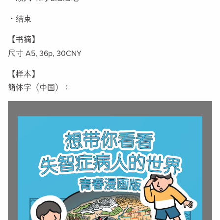
・结束
【书摘】
尺寸 A5, 36p,
30CNY
【样本
】
簡体字（中国）：