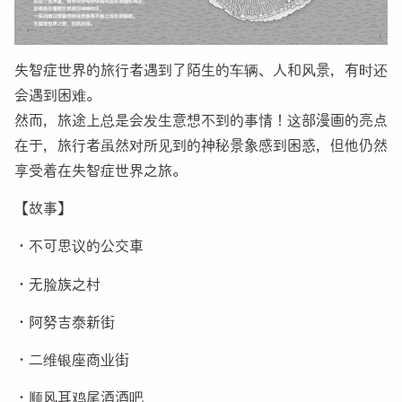
失智症世界的旅行者遇到了陌生的车辆、人和风景，有时还
会遇到困难。
然而，旅途上总是会发生意想不到的事情！这部漫画的亮点
在于，旅行者虽然对所见到的神秘景象感到困惑，但他仍然
享受着在失智症世界之旅。
【故事】
・不可思议的公交車
・无脸族之村
・阿努吉泰新街
・二维银座商业街
・顺风耳鸡尾酒酒吧