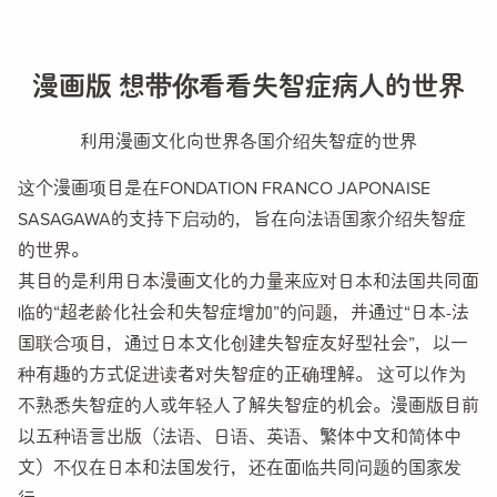
FAQs and issues please refer to
DearFlip WordPress Flipbook Plugin Help
漫画版 想带你看看失智症病人的世界
documentation.
利用漫画文化向世界各国介绍失智症的世界
这个漫画项目是在FONDATION FRANCO JAPONAISE
SASAGAWA的支持下启动的，旨在向法语国家介绍失智症
的世界。
其目的是利用日本漫画文化的力量来应对日本和法国共同面
临的“超老龄化社会和失智症增加”的问题，并通过“日本-法
国联合项目，通过日本文化创建失智症友好型社会”，以一
种有趣的方式促进读者对失智症的正确理解。 这可以作为
不熟悉失智症的人或年轻人了解失智症的机会。漫画版目前
以五种语言出版（法语、日语、英语、繁体中文和简体中
文）不仅在日本和法国发行，还在面临共同问题的国家发