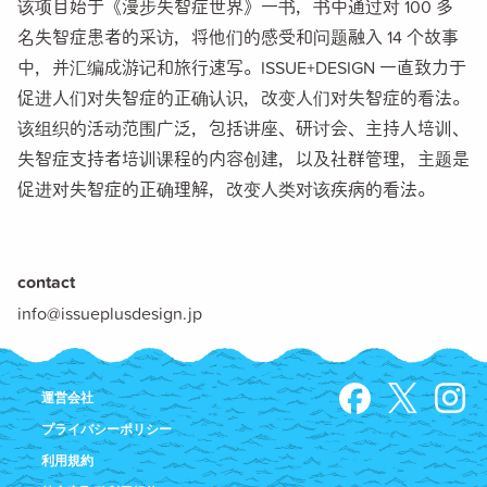
该项目始于《漫步失智症世界》一书，书中通过对 100 多
名失智症患者的采访，将他们的感受和问题融入 14 个故事
中，并汇编成游记和旅行速写。ISSUE+DESIGN 一直致力于
促进人们对失智症的正确认识，改变人们对失智症的看法。
该组织的活动范围广泛，包括讲座、研讨会、主持人培训、
失智症支持者培训课程的内容创建，以及社群管理，主题是
促进对失智症的正确理解，改变人类对该疾病的看法。
contact
info@issueplusdesign.jp
運営会社
プライバシーポリシー
利用規約