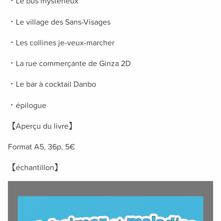
・Le bus mystérieux
・Le village des Sans-Visages
・Les collines je-veux-marcher
・La rue commerçante de Ginza 2D
・Le bar à cocktail Danbo
・épilogue
【Aperçu du livre】
Format A5, 36p,
5€
【échantillon
】