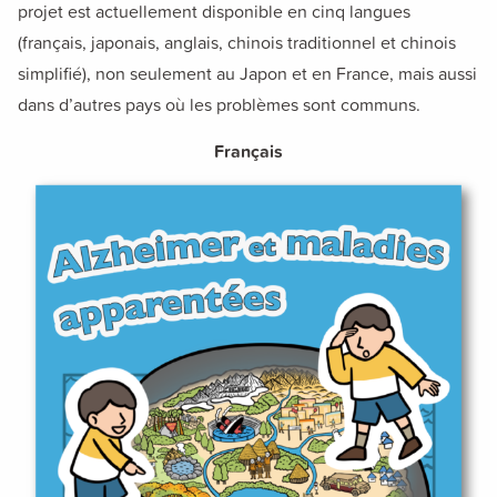
projet est actuellement disponible en cinq langues
TEST
(français, japonais, anglais, chinois traditionnel et chinois
検定で知識を試そう
simplifié), non seulement au Japon et en France, mais aussi
NEWS
dans d’autres pays où les problèmes sont communs.
Français
Q&A
よくある質問
GLOBAL
About The Dementia World Travel Guide
CONTACT
お問い合わせ