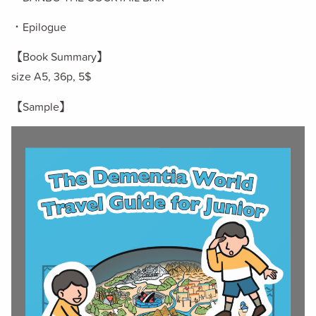
・Epilogue
【Book Summary】
size A5, 36p,
5$
【Sample
】