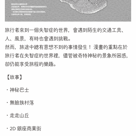
旅行者來到一個失智症的世界，會遇到陌生的交通工具、
人、風景，有時也會遇到挑戰。
然而，旅途中總有意想不到的事情發生！ 漫畫的重點在於
旅行者在失智症的世界裡，儘管被奇特神秘的景象所困惑，
卻仍能享受旅程的樂趣。
【故事】
・神秘巴士
・無臉族村落
・走走山丘
・2D 銀座商業街