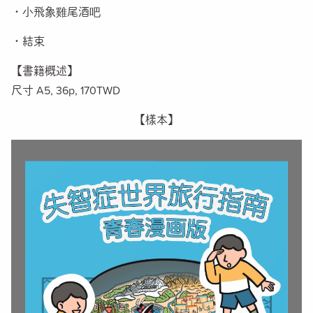
・小飛象雞尾酒吧
・結束
【書籍概述】
尺寸 A5, 36p,
170TWD
【樣本
】