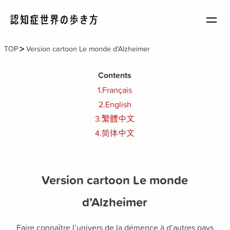
TOP
Version cartoon Le monde d'Alzheimer
BASIC
基礎知識を学ぼう
Contents
1.Français
STORY
認知症世界を旅しよう
2.English
3.繁體中文
WORKSHOP
4.简体中文
仲間と楽しく学ぼう
PEOPLE
Version cartoon Le monde
新しい世界を目指す旅の仲間になろう
d’Alzheimer
BOOK
書籍で学ぼう
Faire connaître l’univers de la démence à d’autres pays