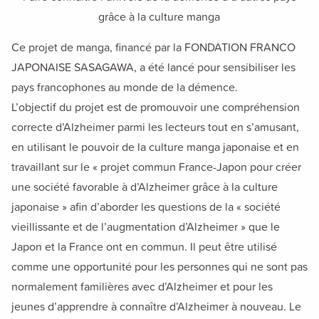
FACILITATOR
grâce à la culture manga
旅のガイド（公認ファシリテーター）になろう
Ce projet de manga, financé par la FONDATION FRANCO
JAPONAISE SASAGAWA, a été lancé pour sensibiliser les
A.I.
認知症世界のせんぱいに相談しよう
pays francophones au monde de la démence.
L’objectif du projet est de promouvoir une compréhension
MNTI
correcte d’Alzheimer parmi les lecteurs tout en s’amusant,
自分の認知機能の凸凹を知ろう
en utilisant le pouvoir de la culture manga japonaise et en
travaillant sur le « projet commun France-Japon pour créer
EXHIBITION
une société favorable à d’Alzheimer grâce à la culture
認知症世界を身体全体で体験しよう
japonaise » afin d’aborder les questions de la « société
vieillissante et de l’augmentation d’Alzheimer » que le
SUPPORTERS
認サポを開催しよう
Japon et la France ont en commun. Il peut être utilisé
comme une opportunité pour les personnes qui ne sont pas
CAREPATH
normalement familières avec d’Alzheimer et pour les
認知症ケアパスに活用しよう
jeunes d’apprendre à connaître d’Alzheimer à nouveau. Le