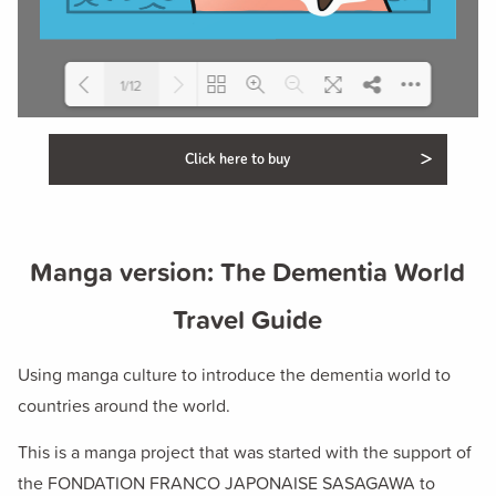
1/12
Please wait while flipbook is
DearFlip: Loading PDF 56% ...
Click here to buy
loading. For more related info,
FAQs and issues please refer to
DearFlip WordPress Flipbook
Plugin Help
documentation.
Manga version:
The Dementia World
Travel Guide
Using manga culture to introduce the dementia world to
countries around the world.
This is a manga project that was started with the support of
the FONDATION FRANCO JAPONAISE SASAGAWA to