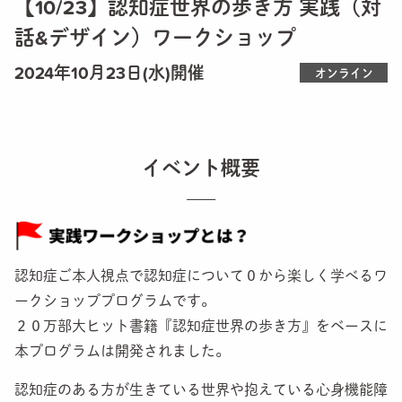
【10/23】認知症世界の歩き方 実践（対
FACILITATOR
話&デザイン）ワークショップ
旅のガイド（公認ファシリテーター）になろう
2024年10月23日(水)開催
オンライン
A.I.
認知症世界のせんぱいに相談しよう
MNTI
イベント概要
自分の認知機能の凸凹を知ろう
EXHIBITION
認知症世界を身体全体で体験しよう
認知症ご本人視点で認知症について０から楽しく学べるワ
SUPPORTERS
ークショッププログラムです。
認サポを開催しよう
２０万部大ヒット書籍『認知症世界の歩き方』をベースに
本プログラムは開発されました。
CAREPATH
認知症ケアパスに活用しよう
認知症のある方が生きている世界や抱えている心身機能障