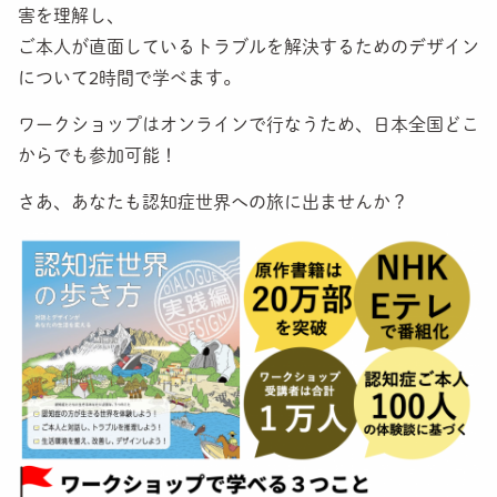
害を理解し、
TEST
ご本人が直面しているトラブルを解決するためのデザイン
検定で知識を試そう
について2時間で学べます。
NEWS
ワークショップはオンラインで行なうため、日本全国どこ
からでも参加可能！
Q&A
よくある質問
さあ、あなたも認知症世界への旅に出ませんか？
GLOBAL
About The Dementia World Travel Guide
CONTACT
お問い合わせ