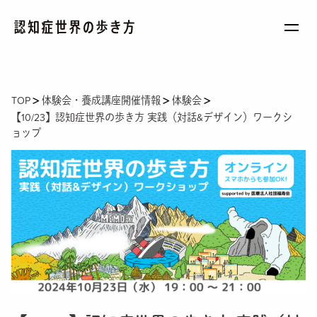
BASIC
基礎知識を学ぼう
TOP
体験会・養成講座開催情報
体験会
【10/23】認知症世界の歩き方 実践（対話&デザイン）ワークシ
STORY
ョップ
認知症世界を旅しよう
WORKSHOP
仲間と楽しく学ぼう
PEOPLE
新しい世界を目指す旅の仲間になろう
BOOK
書籍で学ぼう