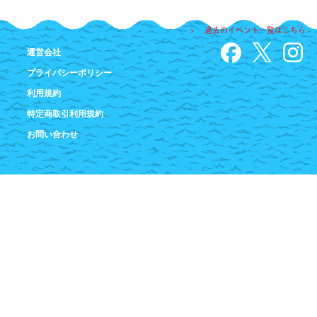
FACILITATOR
> 過去のイベント一覧はこちら
旅のガイド（公認ファシリテーター）になろう
運営会社
A.I.
プライバシーポリシー
認知症世界のせんぱいに相談しよう
利用規約
特定商取引利用規約
MNTI
お問い合わせ
自分の認知機能の凸凹を知ろう
EXHIBITION
認知症世界を身体全体で体験しよう
SUPPORTERS
認サポを開催しよう
CAREPATH
認知症ケアパスに活用しよう