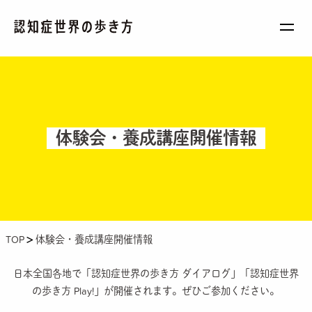
BASIC
基礎知識を学ぼう
STORY
体験会・養成講座開催情報
認知症世界を旅しよう
WORKSHOP
仲間と楽しく学ぼう
PEOPLE
TOP
体験会・養成講座開催情報
新しい世界を目指す旅の仲間になろう
日本全国各地で「認知症世界の歩き方 ダイアログ」「認知症世界
BOOK
の歩き方 Play!」が開催されます。ぜひご参加ください。
書籍で学ぼう