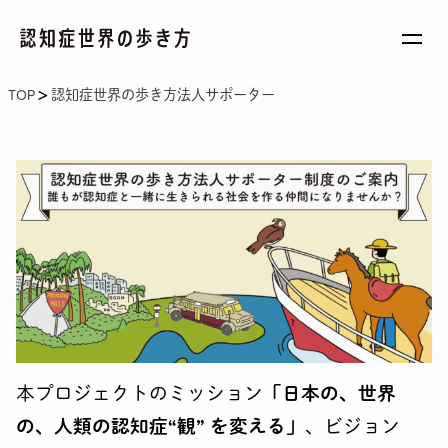
TOP
認知症世界の歩き方法人サポーター
BASIC
基礎知識を学ぼう
STORY
認知症世界を旅しよう
WORKSHOP
仲間と楽しく学ぼう
PEOPLE
新しい世界を目指す旅の仲間になろう
本プロジェクトの
ミッション
「日本の、世界
BOOK
書籍で学ぼう
の、人類の認知症“観” を変える」
、
ビジョン