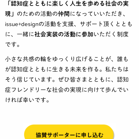
「認知症とともに楽しく人生を歩める社会の実
FACILITATOR
現」
のための活動の
仲間
になっていいただき、
旅のガイド（公認ファシリテーター）になろう
issue+designの活動を支援、サポート頂くととも
A.I.
に、一緒に
社会実装の活動に参加
いただく制度
認知症世界のせんぱいに相談しよう
です。
MNTI
小さな共感の輪をゆっくり広げることが、誰も
自分の認知機能の凸凹を知ろう
が認知症とともに生きる未来を作る。私たちは
EXHIBITION
そう信じています。ぜひ皆さまとともに、認知
認知症世界を身体全体で体験しよう
症フレンドリーな社会の実現に向けて歩んでい
SUPPORTERS
ければ幸いです。
認サポを開催しよう
CAREPATH
認知症ケアパスに活用しよう