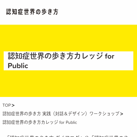
BASIC
基礎知識を学ぼう
STORY
認知症世界の歩き方カレッジ for
認知症世界を旅しよう
Public
WORKSHOP
仲間と楽しく学ぼう
PEOPLE
TOP
新しい世界を目指す旅の仲間になろう
認知症世界の歩き方 実践（対話＆デザイン）ワークショップ
BOOK
認知症世界の歩き方カレッジ for Public
書籍で学ぼう