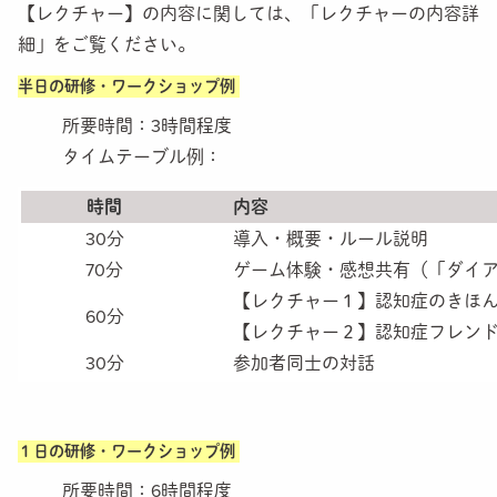
【レクチャー】の内容に関しては、「レクチャーの内容詳
TEST
細」をご覧ください。
検定で知識を試そう
半日の研修・ワークショップ例
NEWS
所要時間：3時間程度
タイムテーブル例：
Q&A
よくある質問
時間
内容
30分
導入・概要・ルール説明
GLOBAL
About The Dementia World Travel Guide
70分
ゲーム体験・感想共有（「ダイアロ
【レクチャー１】認知症のきほ
60分
CONTACT
【レクチャー２】認知症フレン
お問い合わせ
30分
参加者同士の対話
１日の研修・ワークショップ例
所要時間：6時間程度