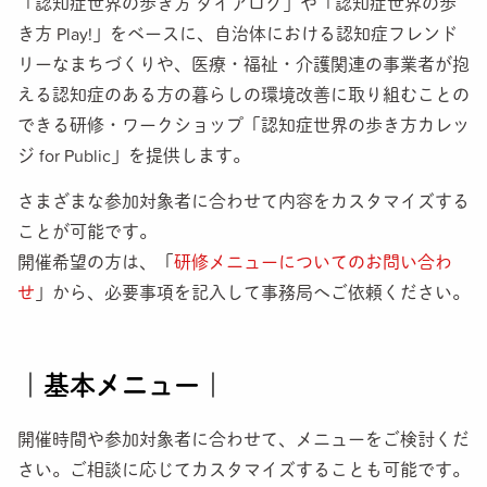
「認知症世界の歩き方 ダイアログ」や「認知症世界の歩
FACILITATOR
き方 Play!」をベースに、
自治体における認知症フレンド
旅のガイド（公認ファシリテーター）になろう
リーなまちづくりや、医療・福祉・介護関連の事業者が抱
える認知症のある方の
暮らしの環境改善に取り組む
ことの
A.I.
できる研修・ワークショップ「認知症世界の歩き方カレッ
認知症世界のせんぱいに相談しよう
ジ for Public」を提供します。
MNTI
さまざまな参加対象者に合わせて内容をカスタマイズする
自分の認知機能の凸凹を知ろう
ことが可能です。
開催希望の方は、「
研修メニューについてのお問い合わ
EXHIBITION
認知症世界を身体全体で体験しよう
せ
」から、必要事項を記入して事務局へご依頼ください。
SUPPORTERS
認サポを開催しよう
｜基本メニュー｜
CAREPATH
開催時間や参加対象者に合わせて、メニューをご検討くだ
認知症ケアパスに活用しよう
さい。ご相談に応じてカスタマイズすることも可能です。