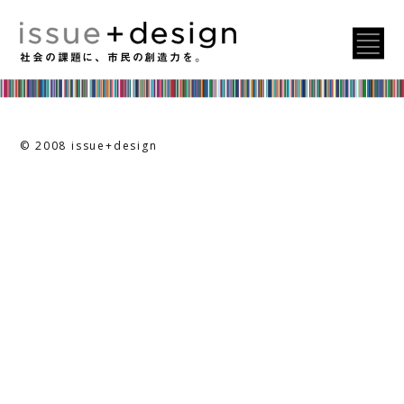
うみごmeコンテスト2026
投
ファンドレイジング＆マーケティングのための A.I. 活用講座
システミックデザイン
社会の課題に、市民の創造力を。
稿
ナ
ビ
© 2008 issue+design
ゲ
ー
シ
ョ
ン